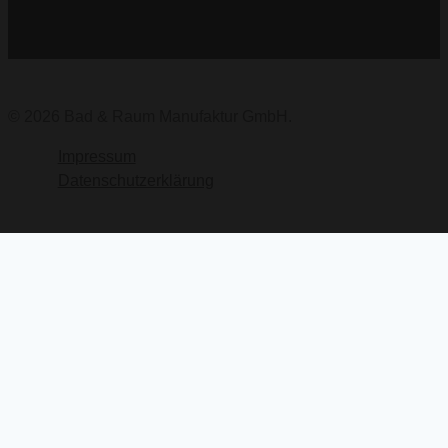
© 2026 Bad & Raum Manufaktur GmbH.
Impressum
Datenschutzerklärung
Startseite
Das sind wir
UNTERMENÜ
Manufaktur
UMSCHALTEN
Leistungen